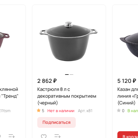
2 862 ₽
5 120 ₽
еклянной
Кастрюля 8 л с
Казан дл
 "Тренд"
декоративным покрытием
линия «Г
(черный)
(Синий)
к11tsm
5
Нет в наличии
Арт.
к81
0
В нал
Подписаться
В корз