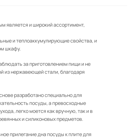
ым является и широкий ассортимент,
льные и теплоаккумулирующие свойства, и
ом шкафу.
аблюдать за приготовлением пищи и не
ой из нержавеющей стали, благодаря
снове разработано специально для
кательность посуды, а превосходные
ода, легко моется как вручную, так и в
ревянных и силиконовых предметов.
ое прилегание дна посуды к плите для