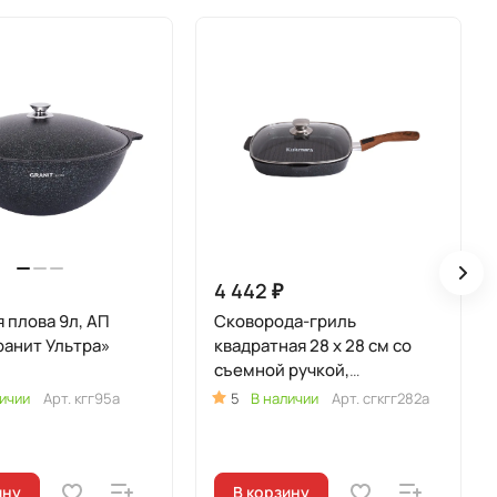
4 442 ₽
я плова 9л, АП
Сковорода-гриль
ранит Ультра»
квадратная 28 x 28 см со
съемной ручкой,
ст.крышкой, АП линия
ичии
Арт.
кгг95а
5
В наличии
Арт.
сгкгг282а
"Гранит ультра" (Синий)
ину
В корзину