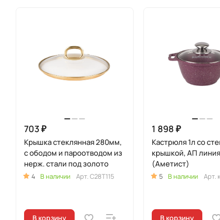
703 ₽
1 898 ₽
Крышка стеклянная 280мм,
Кастрюля 1л со ст
с ободом и пароотводом из
крышкой, АП линия
нерж. стали под золото
(Аметист)
4
В наличии
Арт.
С28Т115
5
В наличии
Арт.
В корзину
В корзину