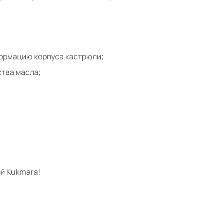
формацию корпуса кастрюли;
тва масла;
й Kukmara!