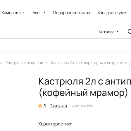
Компания
Блог
Подарочные карты
Звездная кухня
Каталог
a - Кастрюли и жаровни
Кастрюля 2л с антипригарным покрытием 
Кастрюля 2л с анти
(кофейный мрамор) 
5
2 отзыва
Арт.
кмк22а
Характеристики