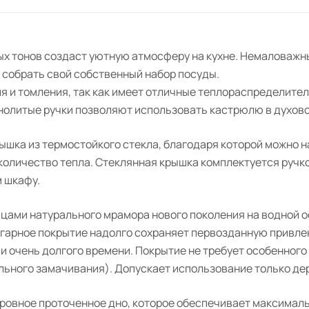
ых тонов создаст уютную атмосферу на кухне. Немаловажн
 собрать свой собственный набор посуды.
я и томления, так как имеет отличные теплораспределите
нолитые ручки позволяют использовать кастрюлю в духов
шка из термостойкого стекла, благодаря которой можно н
 количество тепла. Стеклянная крышка комплектуется ручк
 шкафу.
цами натурального мрамора нового поколения на водной о
игарное покрытие надолго сохраняет первозданную привле
очень долгого времени. Покрытие не требует особенного ух
льного замачивания). Допускает использование только де
овное проточенное дно, которое обеспечивает максимальн