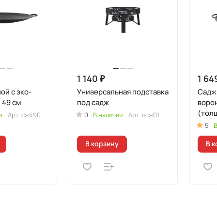
1 140 ₽
1 64
ой с эко-
Универсальная подставка
Садж 
 49 см
под садж
воро
(тол
и
Арт.
сж490
0
В наличии
Арт.
псж01
5
В
В корзину
В к