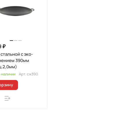
9 ₽
стальной с эко-
нением 390мм
щ.2,0мм)
 наличии
Арт.
сж390
орзину