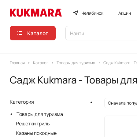
Челябинск
Акции
Каталог
Главная
Каталог
Товары для туризма
Садж Kukmara - Т
Садж Kukmara - Товары дл
Категория
Сначала попу
Товары для туризма
Решетки гриль
Казаны походные