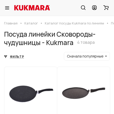
Главная
Каталог
Каталог посуды Kukmara по линиям
П
Посуда линейки Сковороды-
чудушницы - Kukmara
4 товара
Сначала популярные
ФИЛЬТР