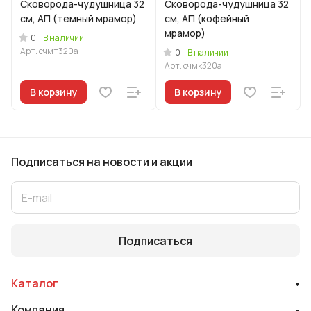
Сковорода-чудушница 32
Сковорода-чудушница 32
см, АП (темный мрамор)
см, АП (кофейный
мрамор)
0
В наличии
Арт.
счмт320а
0
В наличии
Арт.
счмк320а
В корзину
В корзину
Подписаться
на новости и акции
Подписаться
Каталог
Компания