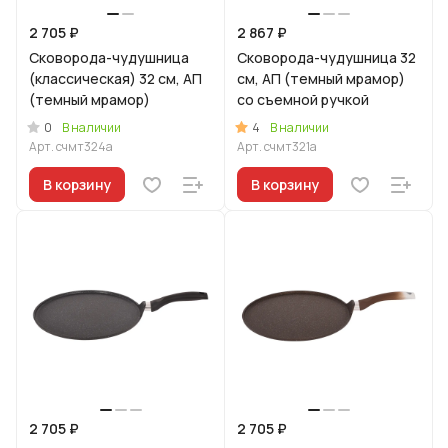
2 705 ₽
2 867 ₽
Сковорода-чудушница
Сковорода-чудушница 32
(классическая) 32 см, АП
см, АП (темный мрамор)
(темный мрамор)
со съемной ручкой
0
4
В наличии
В наличии
Арт.
счмт324а
Арт.
счмт321а
В корзину
В корзину
2 705 ₽
2 705 ₽