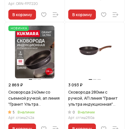
Арт.
ORN-FP1722G
В корзину
В корзину
НОВИНКА
2 869 ₽
3 093 ₽
Сковорода 240мм со
Сковорода 280мм с
съемной ручкой, ап линия
ручкой, АП линия "Гранит
"Гранит Ультра
ультра индукционная"
Индукционная"
(Синий)
5
0
В наличии
В наличии
(оригинальный)
Арт.
сгоиш242а
Арт.
сггиш280а
В корзину
В корзину