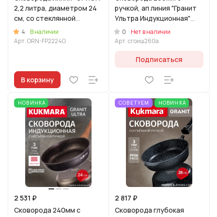
2,2 литра, диаметром 24
ручкой, ап линия "Гранит
см, со стеклянной
Ультра Индукционная"
крышкой
(оригинальный)
4
0
В наличии
Нет в наличии
Арт.
ORN-FP2224G
Арт.
сгоиш260а
Подписаться
В корзину
НОВИНКА
СОВЕТУЕМ
НОВИНКА
2 531 ₽
2 817 ₽
Сковорода 240мм с
Сковорода глубокая