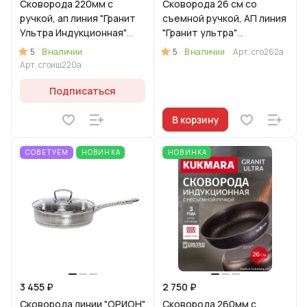
Сковорода 220мм с
Сковорода 26 см со
ручкой, ап линия "Гранит
съемной ручкой, АП линия
Ультра Индукционная"
"Гранит ультра"
(оригинальный)
(Оригинальный)
5
5
В наличии
В наличии
Арт.
сго262а
Арт.
сгоиш220а
Подписаться
В корзину
СОВЕТУЕМ
НОВИНКА
НОВИНКА
3 455 ₽
2 750 ₽
Сковорода линии "ОРИОН"
Сковорода 260мм с