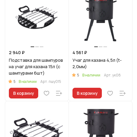
2 940 ₽
4 561 ₽
Подставка для шампуров
Учаг для казана 4,5л (t-
на учаг для казана 15л (с
2,0мм)
шампурами 6шт)
5
В наличии
Арт.
ук08
5
В наличии
Арт.
пшу015
В корзину
В корзину