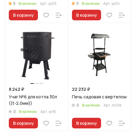
5
5
В наличии
Арт.
ук03
В наличии
Арт.
ук04
В корзину
В корзину
8 242 ₽
22 232 ₽
Учаг №6 для котла 30л
Печь садовая с вертелом
((t-2,0мм))
0
В наличии
Арт.
пс01в
0
В наличии
Арт.
ук16
В корзину
В корзину