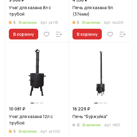
Учаг для казана 8л с
Печь для казана 9л
трубой
(374мм)
5
5
В наличии
Арт.
укт18
В наличии
Арт.
пкз09
В корзину
В корзину
10 081 ₽
16 229 ₽
Учаг для казана 12л с
Печь "буржуйка"
трубой
0
В наличии
Арт.
пб01
5
В наличии
Арт.
укт012