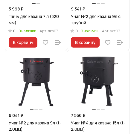
3 998 ₽
9 341 ₽
Печь для казана 7 л (320
Учаг №2 для казана 9л с
мм)
трубой
0
0
В наличии
Арт.
пкз07
В наличии
Арт.
укт03
В корзину
В корзину
6 041 ₽
7 556 ₽
Учаг №2 для казана 9л (t-
Учаг №4 для казана 15л (t-
2,0мм)
2,0мм)