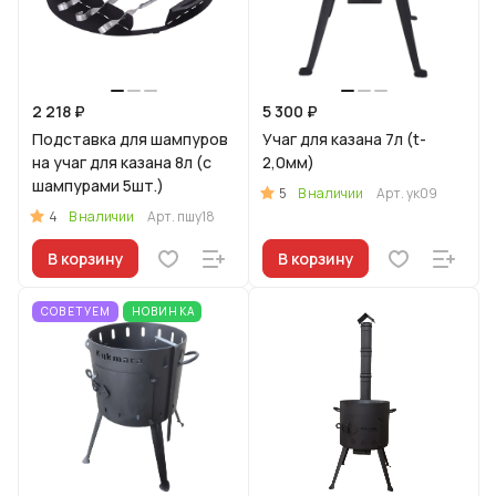
2 218 ₽
5 300 ₽
Подставка для шампуров
Учаг для казана 7л (t-
на учаг для казана 8л (с
2,0мм)
шампурами 5шт.)
5
В наличии
Арт.
ук09
4
В наличии
Арт.
пшу18
В корзину
В корзину
СОВЕТУЕМ
НОВИНКА