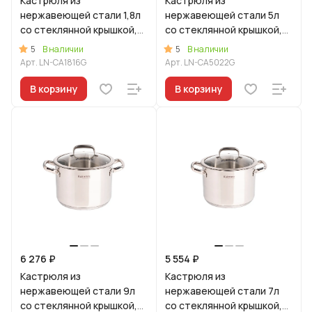
Кастрюля из
Кастрюля из
нержавеющей стали 1,8л
нержавеющей стали 5л
со стеклянной крышкой,
со стеклянной крышкой,
линия "Леон"
линия "Леон"
5
5
В наличии
В наличии
Арт.
LN-CA1816G
Арт.
LN-CA5022G
В корзину
В корзину
6 276 ₽
5 554 ₽
Кастрюля из
Кастрюля из
нержавеющей стали 9л
нержавеющей стали 7л
со стеклянной крышкой,
со стеклянной крышкой,