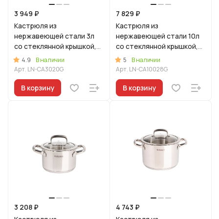
3 949 ₽
7 829 ₽
Кастрюля из
Кастрюля из
нержавеющей стали 3л
нержавеющей стали 10л
со стеклянной крышкой,
со стеклянной крышкой,
линия "Леон"
линия "Леон"
4.9
5
В наличии
В наличии
Арт.
LN-CA3020G
Арт.
LN-CA10028G
В корзину
В корзину
3 208 ₽
4 743 ₽