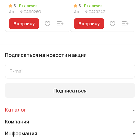
линия "Леон"
линия "Леон"
5
5
В наличии
В наличии
Арт.
LN-CA9026G
Арт.
LN-CA7024G
В корзину
В корзину
Подписаться
на новости и акции
Подписаться
Каталог
Компания
Информация