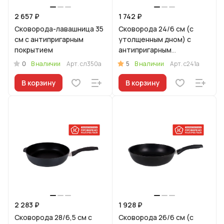
2 657 ₽
1 742 ₽
Сковорода-лавашница 35
Сковорода 24/6 см (с
см с антипригарным
утолщенным дном) с
покрытием
антипригарным
покрытием, с ручкой
0
5
В наличии
Арт.
сл350а
В наличии
Арт.
с241а
В корзину
В корзину
2 283 ₽
1 928 ₽
Сковорода 28/6,5 см с
Сковорода 26/6 см (с