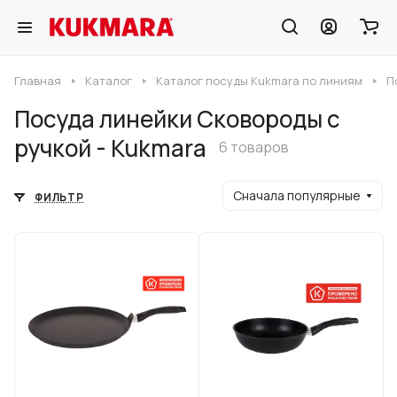
Главная
Каталог
Каталог посуды Kukmara по линиям
П
Посуда линейки Сковороды с
ручкой - Kukmara
6 товаров
Сначала популярные
ФИЛЬТР