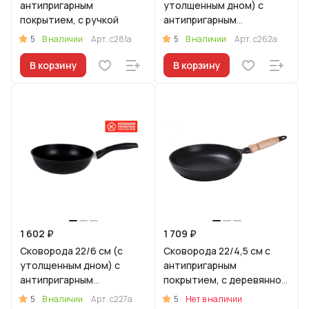
антипригарным
утолщенным дном) с
покрытием, с ручкой
антипригарным
покрытием, с ручкой
5
5
В наличии
Арт.
с281а
В наличии
Арт.
с262а
В корзину
В корзину
1 602 ₽
1 709 ₽
Сковорода 22/6 см (с
Сковорода 22/4,5 см с
утолщенным дном) с
антипригарным
антипригарным
покрытием, с деревянной
покрытием, с ручкой
ручкой.
5
5
В наличии
Арт.
с227а
Нет в наличии