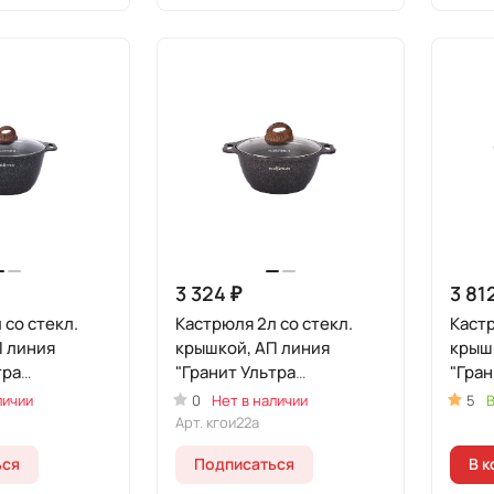
3 324 ₽
3 81
 со стекл.
Кастрюля 2л со стекл.
Кастр
П линия
крышкой, АП линия
крыш
тра
"Гранит Ультра
"Гран
ая" (Синий)
Индукционная"
Инду
личии
0
Нет в наличии
5
В
(Оригинальный)
Арт.
кгои22а
ься
Подписаться
В к