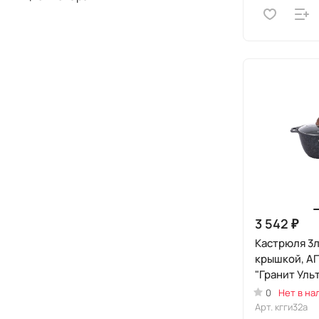
3 542 ₽
Кастрюля 3л
крышкой, А
"Гранит Уль
Индукционн
0
Нет в на
Арт.
кгги32а