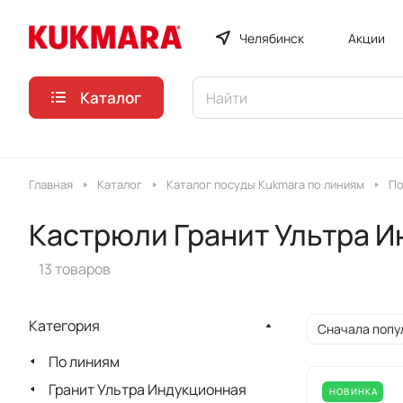
Челябинск
Акции
Каталог
Главная
Каталог
Каталог посуды Kukmara по линиям
По
Кастрюли Гранит Ультра И
13 товаров
Категория
Сначала попу
По линиям
Гранит Ультра Индукционная
НОВИНКА