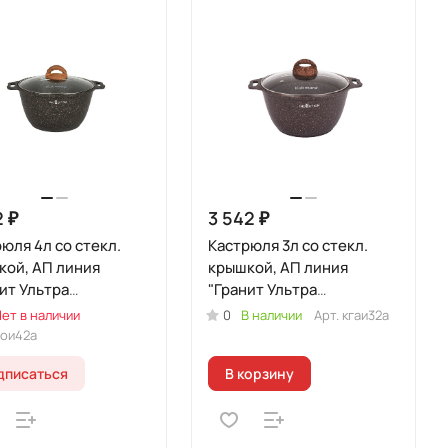
2 ₽
3 542 ₽
юля 4л со стекл.
Кастрюля 3л со стекл.
кой, АП линия
крышкой, АП линия
ит Ультра
"Гранит Ультра
кционная"
Индукционная" (Красный)
ет в наличии
0
В наличии
Арт.
кгаи32а
гинальный)
гои42а
дписаться
В корзину