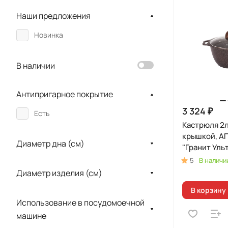
Наши предложения
Новинка
В наличии
Антипригарное покрытие
3 324 ₽
Есть
Кастрюля 2л
крышкой, А
Диаметр дна (см)
"Гранит Уль
Индукционн
5
В наличи
Диаметр изделия (см)
В корзину
Использование в посудомоечной
машине