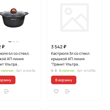
2 ₽
3 542 ₽
юля 4л со стекл.
Кастрюля 3л со стекл.
кой АП линия
крышкой АП линия
ит Ультра
"Гранит Ультра
кционная"
Индукционная" (синий)
 наличии
Арт.
кгои43а
0
В наличии
Арт.
кгги33а
гинальный)
орзину
В корзину