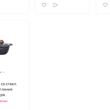
 со стекл.
П линия
тра
ая" (Синий)
личии