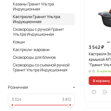
Казаны Гранит Ультра
Индукционная
Кастрюли Гранит Ультра
Индукционная
Сковороды с ручкой Гранит
Ультра Индукционная
Ковши
3 542 ₽
Кастрюли-жаровни
Кастрюля 3л
Сковороды для блинов
крышкой АП
Сковороды со съемной ручкой
"Гранит Уль
Гранит Ультра Индукционная
Индукционн
0
В наличи
(оригиналь
В корзину
Розничная