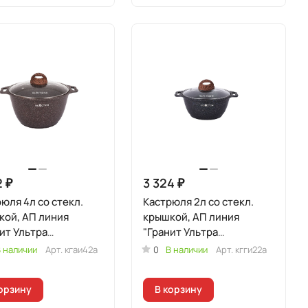
2 ₽
3 324 ₽
юля 4л со стекл.
Кастрюля 2л со стекл.
кой, АП линия
крышкой, АП линия
ит Ультра
"Гранит Ультра
кционная" (Красный)
Индукционная" (Синий)
 наличии
Арт.
кгаи42а
0
В наличии
Арт.
кгги22а
орзину
В корзину