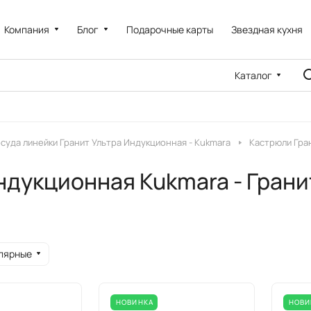
Компания
Блог
Подарочные карты
Звездная кухня
Каталог
суда линейки Гранит Ультра Индукционная - Kukmara
Кастрюли Гра
ндукционная Kukmara - Гран
лярные
НОВИНКА
НОВИ