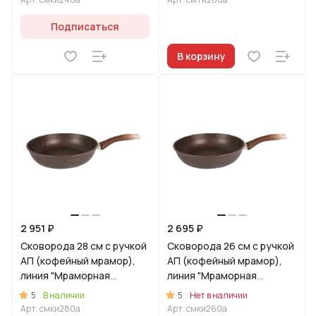
Подписаться
В корзину
2 951 ₽
2 695 ₽
Сковорода 28 см с ручкой
Сковорода 26 см с ручкой
АП (кофейный мрамор),
АП (кофейный мрамор),
линия "Мраморная
линия "Мраморная
Индукционная"
Индукционная"
5
5
В наличии
Нет в наличии
Арт.
смки280а
Арт.
смки260а