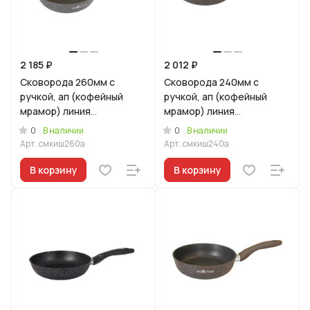
2 185 ₽
2 012 ₽
Сковорода 260мм с
Сковорода 240мм с
ручкой, ап (кофейный
ручкой, ап (кофейный
мрамор) линия
мрамор) линия
"Мраморная
"Мраморная
0
0
В наличии
В наличии
индукционная"
индукционная"
Арт.
смкиш260а
Арт.
смкиш240а
В корзину
В корзину