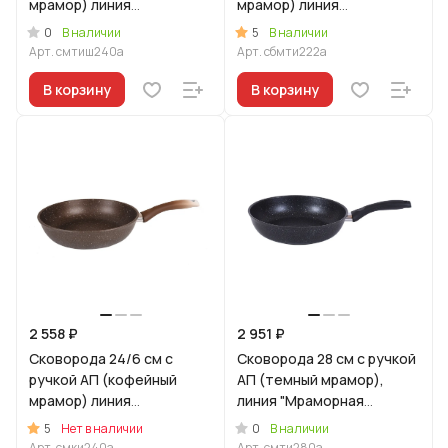
мрамор) линия
мрамор) линия
"Мраморная
"Мраморная
0
5
В наличии
В наличии
Индукционная"
Индукционная"
Арт.
смтиш240а
Арт.
сбмти222а
В корзину
В корзину
2 558 ₽
2 951 ₽
Сковорода 24/6 см с
Сковорода 28 см с ручкой
ручкой АП (кофейный
АП (темный мрамор),
мрамор) линия
линия "Мраморная
"Мраморная
Индукционная"
5
0
Нет в наличии
В наличии
Индукционная"
Арт.
смки240а
Арт.
смти280а