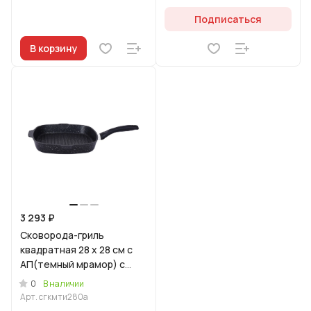
Подписаться
В корзину
3 293 ₽
Сковорода-гриль
квадратная 28 x 28 см с
АП(темный мрамор) с
ручкой, линия "Мраморная
0
В наличии
Индукционная"
Арт.
сгкмти280а