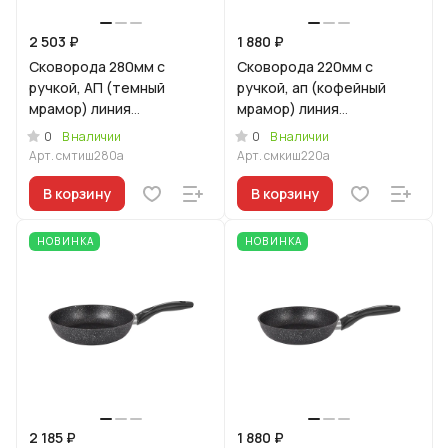
2 503 ₽
1 880 ₽
Сковорода 280мм с
Сковорода 220мм с
ручкой, АП (темный
ручкой, ап (кофейный
мрамор) линия
мрамор) линия
"Мраморная
"Мраморная
0
0
В наличии
В наличии
индукционная"
Индукционная"
Арт.
смтиш280а
Арт.
смкиш220а
В корзину
В корзину
НОВИНКА
НОВИНКА
2 185 ₽
1 880 ₽