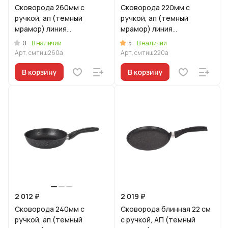
Сковорода 260мм с
Сковорода 220мм с
ручкой, ап (темный
ручкой, ап (темный
мрамор) линия
мрамор) линия
"Мраморная
"Мраморная
0
5
В наличии
В наличии
Индукционная"
Индукционная
Арт.
смтиш260а
Арт.
смтиш220а
В корзину
В корзину
2 012 ₽
2 019 ₽
Сковорода 240мм с
Сковорода блинная 22 см
ручкой, ап (темный
с ручкой, АП (темный