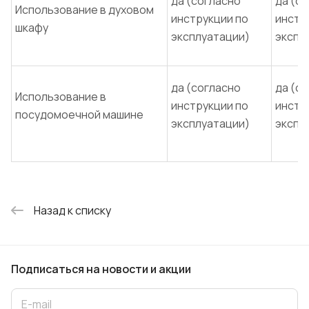
да (согласно
да (с
Использование в духовом
инструкции по
инстр
шкафу
эксплуатации)
экспл
да (согласно
да (с
Использование в
инструкции по
инстр
посудомоечной машине
эксплуатации)
экспл
Назад к списку
Подписаться
на новости и акции