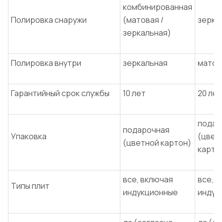
комбинированная
Полировка снаружи
(матовая /
зерка
зеркальная)
Полировка внутри
зеркальная
матов
Гарантийный срок службы
10 лет
20 лет
подар
подарочная
Упаковка
(цвет
(цветной картон)
карто
все, включая
все, 
Типы плит
индукционные
индук