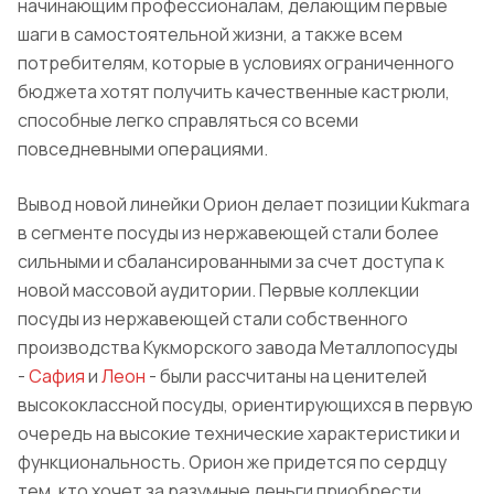
начинающим профессионалам, делающим первые
шаги в самостоятельной жизни, а также всем
потребителям, которые в условиях ограниченного
бюджета хотят получить качественные кастрюли,
способные легко справляться со всеми
повседневными операциями.
Вывод новой линейки Орион делает позиции Kukmara
в сегменте посуды из нержавеющей стали более
сильными и сбалансированными за счет доступа к
новой массовой аудитории. Первые коллекции
посуды из нержавеющей стали собственного
производства Кукморского завода Металлопосуды
-
Сафия
и
Леон
- были рассчитаны на ценителей
высококлассной посуды, ориентирующихся в первую
очередь на высокие технические характеристики и
функциональность. Орион же придется по сердцу
тем, кто хочет за разумные деньги приобрести