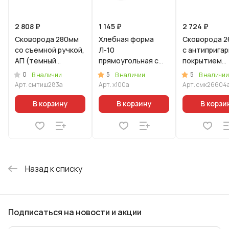
2 808 ₽
1 145 ₽
2 724 ₽
Сковорода 280мм
Хлебная форма
Сковорода 2
со съемной ручкой,
Л-10
с антиприга
АП (темный
прямоугольная с
покрытием
мрамор) линия
антипригарным
(кофейный
0
5
5
В наличии
В наличии
В наличии
"Мраморная
покрытием
мрамор),со
Арт.
смтиш283а
Арт.
х100а
Арт.
смк26604
индукционная"
съемной руч
стеклянной
В корзину
В корзину
В корзи
крышкой
Назад к списку
Подписаться
на новости и акции