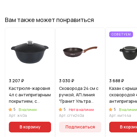
Вам также может понравиться
СОВЕТУЕМ
3 207 ₽
3 030 ₽
3 688 ₽
Кастрюля-жаровня
Сковорода 24 см с
Казан с крыш
4л с антипригарным
ручкой, АП линия
сковородой 
покрытием, с
"Гранит Ультра
антипригарн
крышкой.
Индукционная"
покрытием
5
5
5
В наличии
Нет в наличии
В наличии
(Синий)
(темный мра
Арт.
ж40а
Арт.
сгги240а
Арт.
кмт44а
В корзину
Подписаться
В корзи