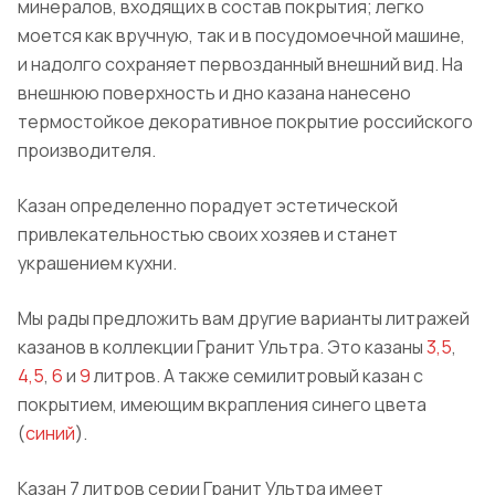
минералов, входящих в состав покрытия; легко
моется как вручную, так и в посудомоечной машине,
и надолго сохраняет первозданный внешний вид.
На
внешнюю поверхность и дно казана нанесено
термостойкое декоративное покрытие российского
производителя.
Казан определенно порадует эстетической
привлекательностью своих хозяев и станет
украшением кухни.
Мы рады предложить вам другие варианты литражей
казанов в коллекции
Гранит
Ультра. Это казаны
3,5
,
4,5
,
6
и
9
литров. А также семилитровый казан с
покрытием, имеющим вкрапления синего цвета
(
синий
).
Казан 7 литров серии
Гранит
Ультра имеет