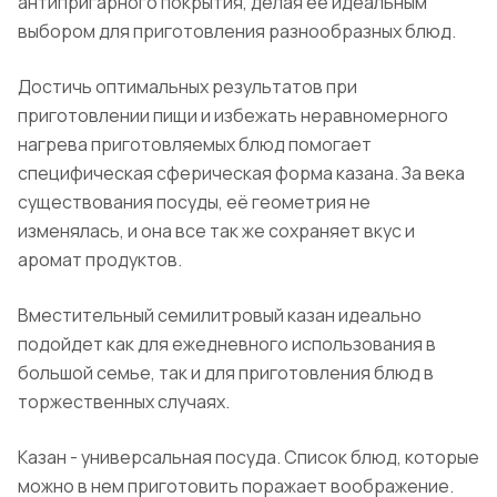
антипригарного покрытия, делая ее идеальным
выбором для приготовления разнообразных блюд.
Достичь оптимальных результатов при
приготовлении пищи и избежать неравномерного
нагрева приготовляемых блюд помогает
специфическая сферическая форма казана. За века
существования посуды, её геометрия не
изменялась, и она все так же сохраняет вкус и
аромат продуктов.
Вместительный семилитровый казан идеально
подойдет как для ежедневного использования в
большой семье, так и для приготовления блюд в
торжественных случаях.
Казан - универсальная посуда. Список блюд, которые
можно в нем приготовить поражает воображение.