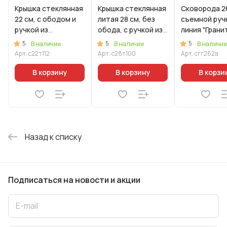
Крышка стеклянная
Крышка стеклянная
Сковорода 2
22 см, с ободом и
литая 28 см, без
съемной руч
ручкой из
обода, с ручкой из
линия "Грани
нерж.стали, деколь
нерж.стали
ультра" (Син
5
5
5
В наличии
В наличии
В наличии
серая
Арт.
с22т112
Арт.
с28т100
Арт.
сгг262а
В корзину
В корзину
В корзи
Назад к списку
Подписаться
на новости и акции