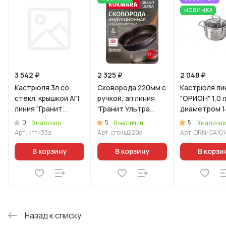
НОВИНКА
3 542 ₽
2 325 ₽
2 048 ₽
Кастрюля 3л со
Сковорода 220мм с
Кастрюля ли
стекл. крышкой АП
ручкой, ап линия
"ОРИОН" 1,0 
линия "Гранит
"Гранит Ультра
диаметром 1
Ультра
Индукционная"
со стеклянн
0
5
5
В наличии
В наличии
В наличии
Индукционная"
(оригинальный)
крышкой
Арт.
кгги33а
Арт.
сгоиш220а
Арт.
ORN-CA101
(синий)
В корзину
В корзину
В корзи
Назад к списку