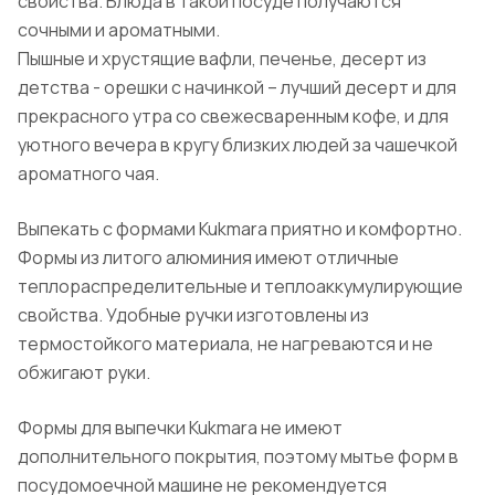
свойства. Блюда в такой посуде получаются
сочными и ароматными.
Пышные и хрустящие вафли, печенье, десерт из
детства - орешки с начинкой – лучший десерт и для
прекрасного утра со свежесваренным кофе, и для
уютного вечера в кругу близких людей за чашечкой
ароматного чая.
Выпекать с формами Kukmara приятно и комфортно.
Формы из литого алюминия имеют отличные
теплораспределительные и теплоаккумулирующие
свойства. Удобные ручки изготовлены из
термостойкого материала, не нагреваются и не
обжигают руки.
Формы для выпечки Kukmara не имеют
дополнительного покрытия, поэтому мытье форм в
посудомоечной машине не рекомендуется