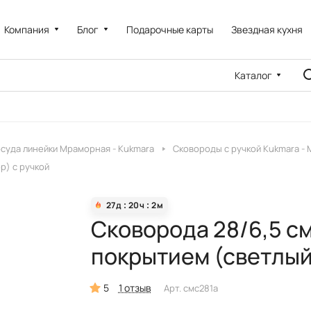
Компания
Блог
Подарочные карты
Звездная кухня
Каталог
суда линейки Мраморная - Kukmara
Сковороды с ручкой Kukmara -
р) с ручкой
27
д
20
ч
2
м
Сковорода 28/6,5 с
покрытием (светлый
5
1 отзыв
Арт.
смс281а