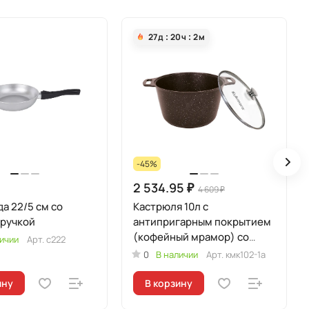
27
д
20
ч
2
м
-45%
2 534.95 ₽
4 609 ₽
а 22/5 см со
Кастрюля 10л с
съемной ручкой
антипригарным покрытием
(кофейный мрамор) со
ичии
Арт.
с222
стеклянной крышкой
0
В наличии
Арт.
кмк102-1а
ину
В корзину