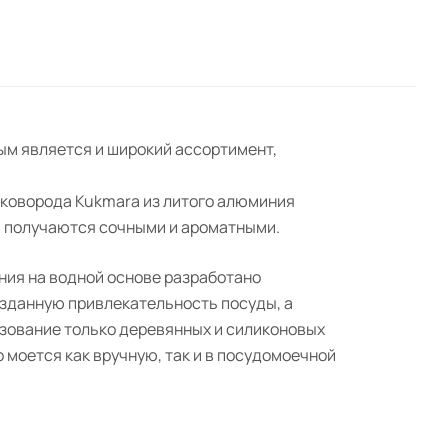
ым является и широкий ассортимент,
Сковорода Kukmara из литого алюминия
й получаются сочными и ароматными.
ния на водной основе разработано
озданную привлекательность посуды, а
ьзование только деревянных и силиконовых
 моется как вручную, так и в посудомоечной