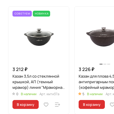
СОВЕТУЕМ
НОВИНКА
3 212 ₽
3 226 ₽
Казан 3,5л со стеклянной
Казан для плова 4,
крышкой, АП (темный
антипригарным п
мрамор) линия "Мраморная
(кофейный мрамор
Индукционная"
стеклянной крышк
0
В наличии
Арт.
кмти37а
5
В наличии
Арт.
В корзину
В корзину