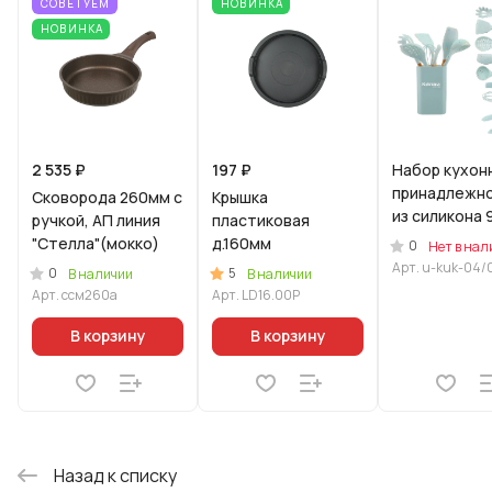
СОВЕТУЕМ
НОВИНКА
НОВИНКА
2 535 ₽
197 ₽
Набор кухон
принадлежн
Сковорода 260мм с
Крышка
из силикона 
ручкой, АП линия
пластиковая
предметов
"Стелла"(мокко)
д.160мм
0
Нет в нал
Зеленый
Арт.
u-kuk-04/
0
5
В наличии
В наличии
(Уцененный 
Арт.
ссм260а
Арт.
LD16.00P
В корзину
В корзину
Назад к списку