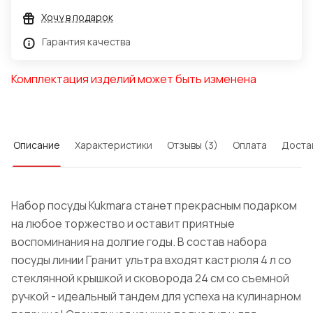
Хочу в подарок
Гарантия качества
Комплектация изделий может быть изменена
Описание
Характеристики
Отзывы (3)
Оплата
Доста
Набор посуды Kukmara станет прекрасным подарком
на любое торжество и оставит приятные
воспоминания на долгие годы. В состав набора
посуды линии Гранит ультра входят кастрюля 4 л со
стеклянной крышкой и сковорода 24 см со съемной
ручкой - идеальный тандем для успеха на кулинарном