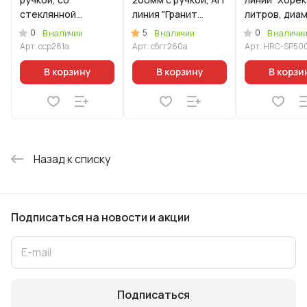
стеклянной
линия "Гранит
литров, диа
крышкой, АП линия
Ультра"( Синий)
40см, с
0
5
0
В наличии
В наличии
В наличи
"Стелла"
металличес
Арт.
сср281а
Арт.
сбгг260а
Арт.
HRC-SP50
(ристретто)
крышкой
В корзину
В корзину
В корзи
Назад к списку
Подписаться
на новости и акции
Подписаться