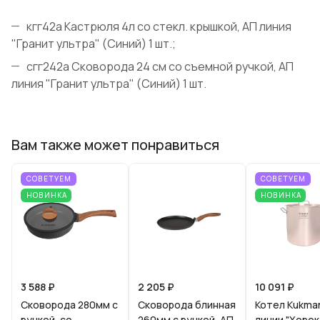
кгг42а Кастрюля 4л со стекл. крышкой, АП линия
"Гранит ультра" (Синий) 1 шт.;
сгг242а Сковорода 24 см со съемной ручкой, АП
линия "Гранит ультра" (Синий) 1 шт.
Вам также может понравиться
СОВЕТУЕМ
СОВЕТУЕМ
НОВИНКА
НОВИНКА
3 588 ₽
2 205 ₽
10 091 ₽
Сковорода 280мм с
Сковорода блинная
Котел Kukma
ручкой, со
260мм с ручкой, АП
линии "Хорек