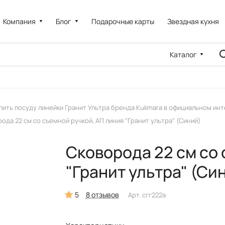
Компания
Блог
Подарочные карты
Звездная кухня
Каталог
пить посуду линейки Гранит Ультра бренда Kukmara в официальном ин
ода 22 см со съемной ручкой, АП линия "Гранит ультра" (Синий)
Сковорода 22 см со 
"Гранит ультра" (Си
5
8 отзывов
Арт.
сгг222а