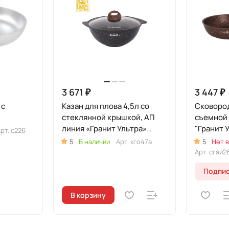
3 671 ₽
3 447 ₽
 с
Казан для плова 4,5л со
Сковород
стеклянной крышкой, АП
съемной 
линия «Гранит Ультра»
"Гранит 
рт.
с226
(Оригинальный)
Индукцио
5
В наличии
Арт.
кго47а
5
Нет в
Арт.
сгаи2
Подпис
В корзину