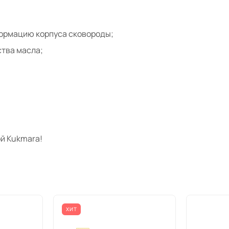
формацию корпуса сковороды;
тва масла;
й Kukmara!
ХИТ