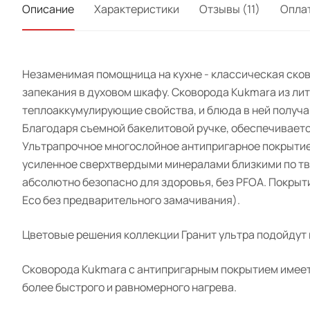
Описание
Характеристики
Отзывы (11)
Опла
Незаменимая помощница на кухне - классическая сково
запекания в духовом шкафу. Сковорода Kukmara из л
теплоаккумулирующие свойства, и блюда в ней получа
Благодаря съемной бакелитовой ручке, обеспечиваетс
Ультрапрочное многослойное антипригарное покрытие
усиленное сверхтвердыми минералами близкими по тве
абсолютно безопасно для здоровья, без PFOA. Покрыти
Eco без предварительного замачивания).
Цветовые решения коллекции Гранит ультра подойдут 
Сковорода Kukmara с антипригарным покрытием имеет 
более быстрого и равномерного нагрева.