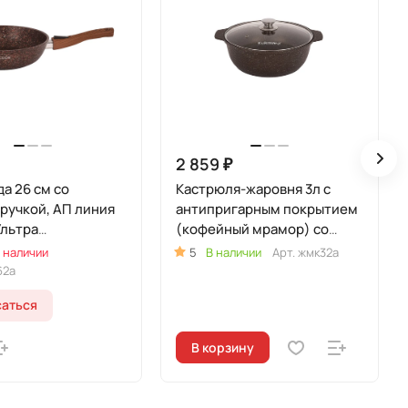
2 859 ₽
а 26 см со
Кастрюля-жаровня 3л с
ручкой, АП линия
антипригарным покрытием
Ультра
(кофейный мрамор) со
нная" (Красный)
стеклянной крышкой
 наличии
5
В наличии
Арт.
жмк32а
62а
аться
В корзину