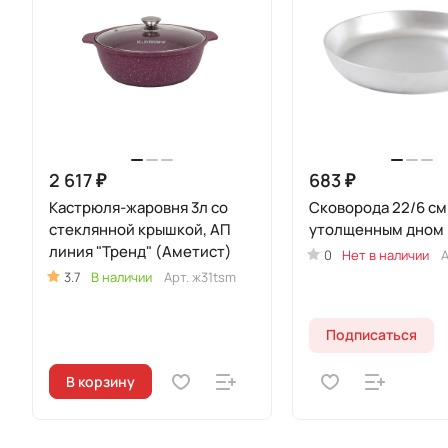
2 617 ₽
683 ₽
Кастрюля-жаровня 3л со
Сковорода 22/6 см
стеклянной крышкой, АП
утолщенным дном
линия "Тренд" (Аметист)
0
Нет в наличии
А
3.7
В наличии
Арт.
ж31tsm
Подписаться
В корзину