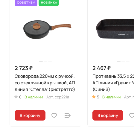
СОВЕТУЕМ
НОВИНКА
2 723 ₽
2 467 ₽
Сковорода 220мм с ручкой,
Противень 33,5 x 22
со стеклянной крышкой, АП
АП линия «Гранит 
линия "Стелла"(ристретто)
(Синий)
0
В наличии
Арт.
сср221а
5
В наличии
Арт.
В корзину
В корзину