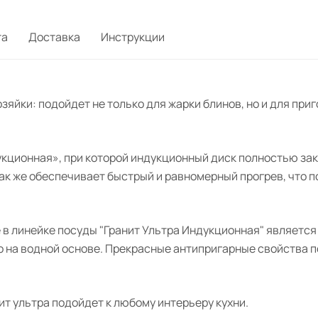
та
Доставка
Инструкции
зяйки: подойдет не только для жарки блинов, но и для при
укционная», при которой индукционный диск полностью зак
так же обеспечивает быстрый и равномерный прогрев, что 
 в линейке посуды "Гранит Ультра Индукционная" являетс
о на водной основе. Прекрасные антипригарные свойства 
т ультра подойдет к любому интерьеру кухни.