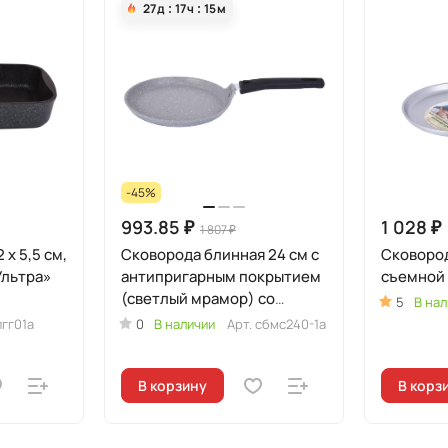
27
д
17
ч
15
м
-45%
993.85 ₽
1 028 ₽
1 807 ₽
 x 5,5 см,
Сковорода блинная 24 см с
Сковород
Ультра»
антипригарным покрытием
съемной 
(светлый мрамор) со
5
В нал
съёмной ручкой
пгг01а
0
В наличии
Арт.
сбмс240-1а
В корзину
В корз