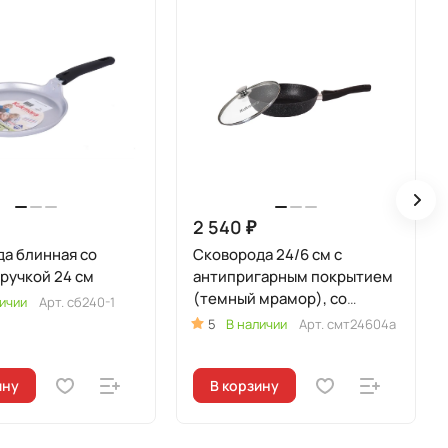
2 540 ₽
а блинная со
Сковорода 24/6 см с
ручкой 24 см
антипригарным покрытием
(темный мрамор), со
ичии
Арт.
сб240-1
съемной ручкой и
5
В наличии
Арт.
смт24604а
стеклянной крышкой
ину
В корзину