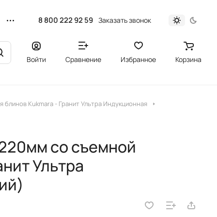
8 800 222 92 59
Заказать звонок
Войти
Сравнение
Избранное
Корзина
я блинов Kukmara - Гранит Ультра Индукционная
220мм со съемной
анит Ультра
ий)