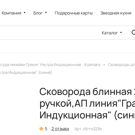
Компания
Блог
Подарочные карты
Звездная кухня
Каталог
суда линейки Гранит Ультра Индукционная - Kukmara
Сковороды дл
ьтра Индукционная" (синий)
Сковорода блинная 
ручкой,АП линия"Гр
Индукционная" (син
5
2 отзыва
Арт.
сбгги223а