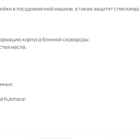
ойки в посудомоечной машине, а также защитит стеклокер
формацию корпуса блинной сковороды;
ства масла;
онных;
й Kukmara!