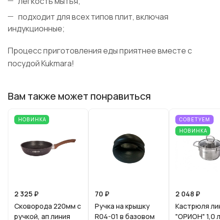
легкость мытья;
подходит для всех типов плит, включая
индукционные;
Процесс приготовления еды приятнее вместе с
посудой Kukmara!
Вам также может понравиться
НОВИНКА
СОВЕТУЕМ
НОВИНКА
2 325 ₽
70 ₽
2 048 ₽
Сковорода 220мм с
Ручка на крышку
Кастрюля ли
ручкой, ап линия
R04-01 в базовом
"ОРИОН" 1,0 