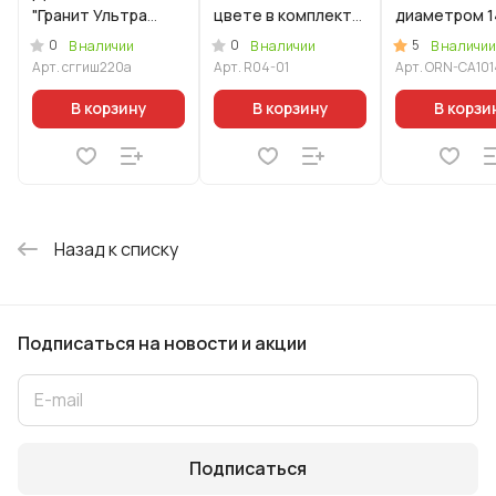
"Гранит Ультра
цвете в комплекте
диаметром 1
Индукционная"
с винтом
со стеклянн
0
0
5
В наличии
В наличии
В наличии
(синий)
крышкой
Арт.
сггиш220а
Арт.
R04-01
Арт.
ORN-CA101
В корзину
В корзину
В корзи
Назад к списку
Подписаться
на новости и акции
Подписаться