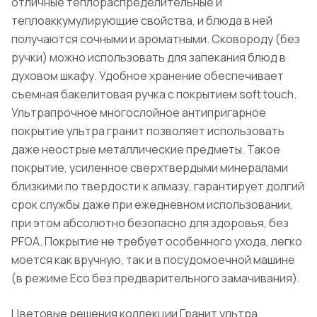
отличные теплораспределительные и
теплоаккумулирующие свойства, и блюда в ней
получаются сочными и ароматными. Сковороду (без
ручки) можно использовать для запекания блюд в
духовом шкафу. Удобное хранение обеспечивает
съемная бакелитовая ручка с покрытием soft touch.
Ультрапрочное многослойное антипригарное
покрытие ультра гранит позволяет использовать
даже неострые металлические предметы. Такое
покрытие, усиленное сверхтвердыми минералами
близкими по твердости к алмазу, гарантирует долгий
срок службы даже при ежедневном использовании,
при этом абсолютно безопасно для здоровья, без
PFOA. Покрытие не требует особенного ухода, легко
моется как вручную, так и в посудомоечной машине
(в режиме Eco без предварительного замачивания).
Цветовые решения коллекции Гранит ультра