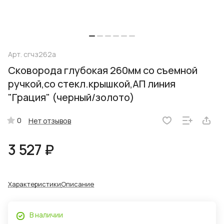
Арт.
сгчз262а
Сковорода глубокая 260мм со съемной
ручкой,со стекл.крышкой,АП линия
"Грация" (черный/золото)
0
Нет отзывов
3 527 ₽
Характеристики
Описание
В наличии