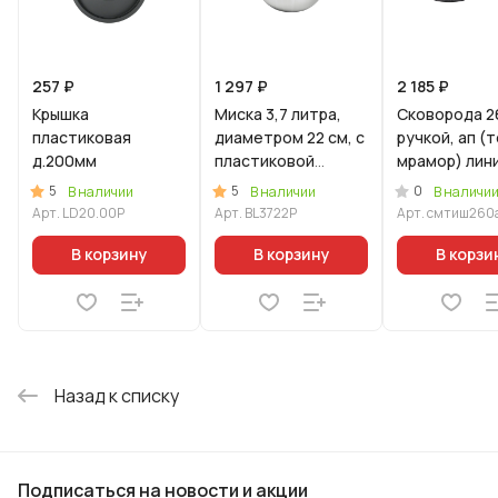
257 ₽
1 297 ₽
2 185 ₽
Крышка
Миска 3,7 литра,
Сковорода 2
пластиковая
диаметром 22 см, с
ручкой, ап (
д.200мм
пластиковой
мрамор) лин
крышкой
"Мраморная
5
5
0
В наличии
В наличии
В наличи
Индукционна
Арт.
LD20.00P
Арт.
BL3722P
Арт.
смтиш260
В корзину
В корзину
В корзи
Назад к списку
Подписаться
на новости и акции