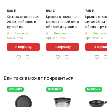
500 ₽
592 ₽
785 ₽
Крышка стеклянная
Крышка стеклянная
Крышка стек
26 см, с ободом и
квадратная 26 см, с
литая 26 см,
ручкой из
ободом и ручкой из
обода, с руч
нерж.стали, деколь
нерж. стали,
нерж.стали
5
0
5
В наличии
В наличии
В наличии
серая
деколь серая
Арт.
с26т112
Арт.
с26-2т112
Арт.
с26т100
В корзину
В корзину
В корзи
Вам также может понравиться
НОВИНКА
НОВИНКА
НОВИНКА