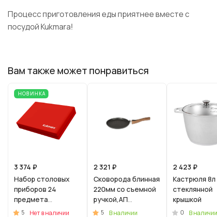
Процесс приготовления еды приятнее вместе с
посудой Kukmara!
Вам также может понравиться
НОВИНКА
3 374 ₽
2 321 ₽
2 423 ₽
Набор столовых
Сковорода блинная
Кастрюля 8л
приборов 24
220мм со съемной
стеклянной
предмета
ручкой,АП
крышкой
"Арабеск" (М01) в
линия"Гранит
5
5
0
Нет в наличии
В наличии
В наличи