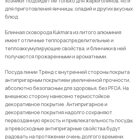
хозяйки: подойдет не только для жарки блинов, но и
для приготовления яичницы, оладий и других вкусных
блюд.
Блинная сковорода Kukmara из литого алюминия
имеет отличные теплораспределительные и
теплоаккумулирующие свойства, и блинчики в ней
получаются прожаренными и ароматными.
Посуда линии Тренд с внутренней стороны покрыта
антипригарным покрытием увеличенной прочности,
абсолютно безопасным для здоровья, без PFOA. На
внешнюю сторону нанесено термостойкое
декоративное покрытие. Антипригарное и
декоративное покрытия надолго сохраняют
первозданную яркость и привлекательность посуды,
а превосходные антипригарные свойства будут
радовать на протяжении очень долгого времени.