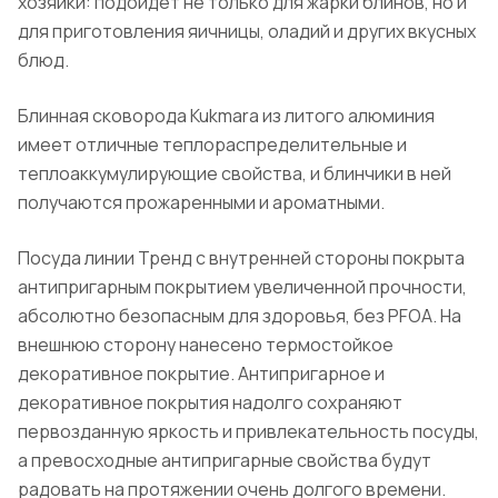
хозяйки: подойдет не только для жарки блинов, но и
для приготовления яичницы, оладий и других вкусных
блюд.
Блинная сковорода Kukmara из литого алюминия
имеет отличные теплораспределительные и
теплоаккумулирующие свойства, и блинчики в ней
получаются прожаренными и ароматными.
Посуда линии Тренд с внутренней стороны покрыта
антипригарным покрытием увеличенной прочности,
абсолютно безопасным для здоровья, без PFOA. На
внешнюю сторону нанесено термостойкое
декоративное покрытие. Антипригарное и
декоративное покрытия надолго сохраняют
первозданную яркость и привлекательность посуды,
а превосходные антипригарные свойства будут
радовать на протяжении очень долгого времени.