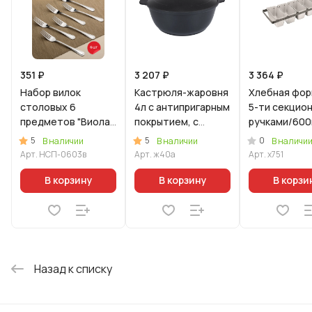
351 ₽
3 207 ₽
3 364 ₽
Набор вилок
Кастрюля-жаровня
Хлебная фор
столовых 6
4л с антипригарным
5-ти секцион
предметов "Виола"
покрытием, с
ручками/60
(М03) в упаковке
крышкой.
5
5
0
В наличии
В наличии
В наличи
Арт.
НСП-0603в
Арт.
ж40а
Арт.
х751
В корзину
В корзину
В корзи
Назад к списку