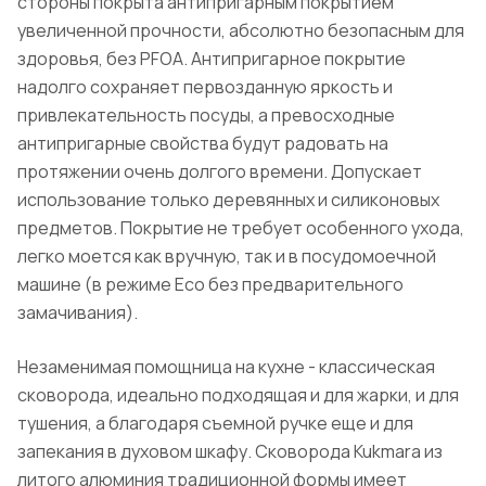
стороны покрыта антипригарным покрытием
увеличенной прочности, абсолютно безопасным для
здоровья, без PFOA. Антипригарное покрытие
надолго сохраняет первозданную яркость и
привлекательность посуды, а превосходные
антипригарные свойства будут радовать на
протяжении очень долгого времени. Допускает
использование только деревянных и силиконовых
предметов. Покрытие не требует особенного ухода,
легко моется как вручную, так и в посудомоечной
машине (в режиме Eco без предварительного
замачивания).
Незаменимая помощница на кухне - классическая
сковорода, идеально подходящая и для жарки, и для
тушения, а благодаря съемной ручке еще и для
запекания в духовом шкафу. Сковорода Kukmara из
литого алюминия традиционной формы имеет