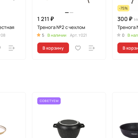
-75%
1 211 ₽
300 ₽
1 
естная
Тренога №2 с чехлом
Тренога 
т08
5
В наличии
Арт.
т021
0
В нал
В корзину
В корз
СОВЕТУЕМ