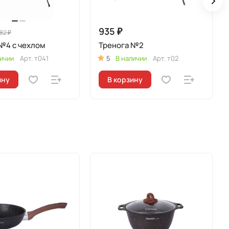
935 ₽
182 ₽
№4 с чехлом
Тренога №2
ичии
Арт.
т041
5
В наличии
Арт.
т02
ину
В корзину