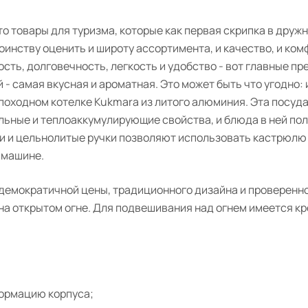
это товары для туризма, которые как первая скрипка в дру
оинству оценить и широту ассортимента, и качество, и ко
ь, долговечность, легкость и удобство - вот главные пр
- самая вкусная и ароматная. Это может быть что угодно: и п
 походном котелке Kukmara из литого алюминия. Эта посуда
льные и теплоаккумулирующие свойства, и блюда в ней по
 и цельнолитые ручки позволяют использовать кастрюлю в
 машине.
демократичной цены, традиционного дизайна и проверенно
 на открытом огне. Для подвешивания над огнем имеется кр
формацию корпуса;