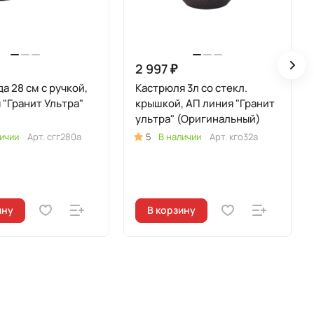
2 997 ₽
а 28 см с ручкой,
Кастрюля 3л со стекл.
 "Гранит Ультра"
крышкой, АП линия "Гранит
ультра" (Оригинальный)
ичии
Арт.
сгг280а
5
В наличии
Арт.
кго32а
ину
В корзину