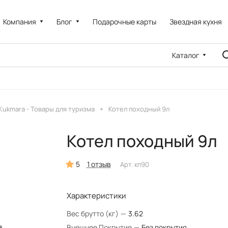
Компания
Блог
Подарочные карты
Звездная кухня
Каталог
Kukmara - Товары для туризма
Котел походный 9л
Котел походный 9л
5
1 отзыв
Арт.
кп90
Характеристики
Вес брутто (кг)
—
3.62
Внешнее Покрытие
—
Без покрытия