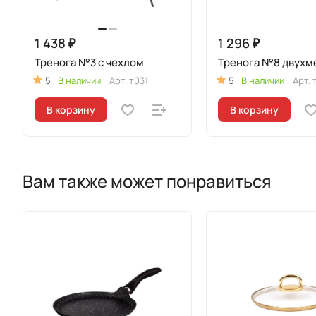
1 438 ₽
1 296 ₽
Тренога №3 с чехлом
Тренога №8 двухм
5
В наличии
Арт.
т031
5
В наличии
Арт.
В корзину
В корзину
Вам также может понравиться