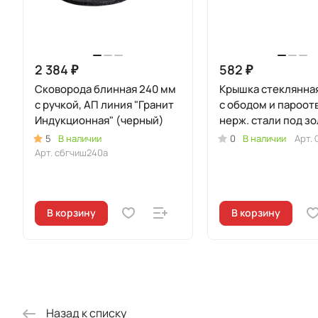
2 384 ₽
582 ₽
Сковорода блинная 240 мм
Крышка стеклянна
с ручкой, АП линия "Гранит
с ободом и пароот
Индукционная" (черный)
нерж. стали под зо
ручкой-кнопкой
5
В наличии
0
В наличии
Арт.
Арт.
сбгчиш240а
В корзину
В корзину
Назад к списку