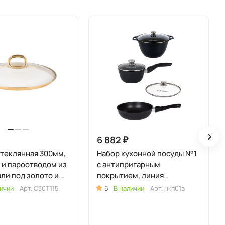
6 882 ₽
теклянная 300мм,
Набор кухонной посуды №1
 и пароотводом из
с антипригарным
али под золото и
покрытием, линия
кнопкой
"Традиция" (к41а, с247а,
ичии
Арт.
С30Т115
5
В наличии
Арт.
нкп01а
к056а)