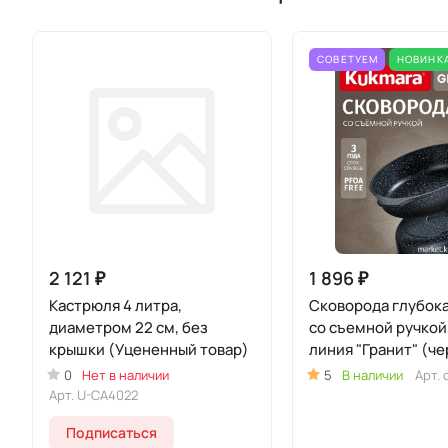
СОВЕТУЕМ
НОВИНК
2 121 ₽
1 896 ₽
Кастрюля 4 литра,
Сковорода глубок
диаметром 22 см, без
со съемной ручкой
крышки (Уцененный товар)
линия "Гранит" (ч
0
Нет в наличии
5
В наличии
Арт.
Арт.
U-CA4022
Подписаться