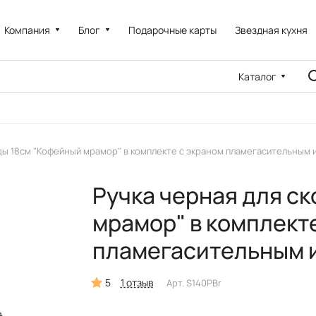
Компания
Блог
Подарочные карты
Звездная кухня
Каталог
ды 18см "Кофейный мрамор" в комплекте с экраном пламегасительным 
Ручка черная для с
мрамор" в комплект
пламегасительным 
5
1 отзыв
Арт.
S140PBr